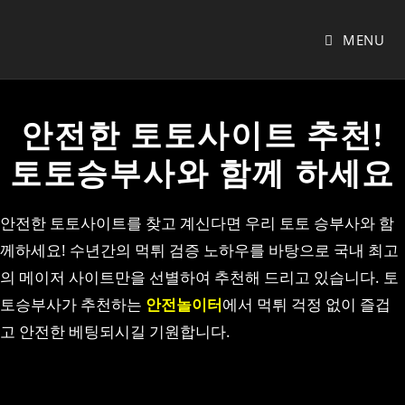
MENU
안전한 토토사이트 추천!
토토승부사와 함께 하세요
안전한 토토사이트를 찾고 계신다면 우리 토토 승부사와 함
께하세요! 수년간의 먹튀 검증 노하우를 바탕으로 국내 최고
의 메이저 사이트만을 선별하여 추천해 드리고 있습니다. 토
토승부사가 추천하는
안전놀이터
에서 먹튀 걱정 없이 즐겁
고 안전한 베팅되시길 기원합니다.