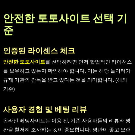
안전한 토토사이트 선택 기
준
인증된 라이센스 체크
안전한 토토사이트
를 선택하려면 먼저 합법적인 라이선스
를 보유하고 있는지 확인해야 합니다. 이는 해당 놀이터가
규제 기관의 감독을 받고 있다는 것을 의미합니다. (해외
기준)
사용자 경험 및 베팅 리뷰
온라인 베팅사이트는 이용 전, 기존 사용자들의 리뷰와 평
판을 철저히 조사하는 것이 중요합니다. 평판이 좋고 오랜