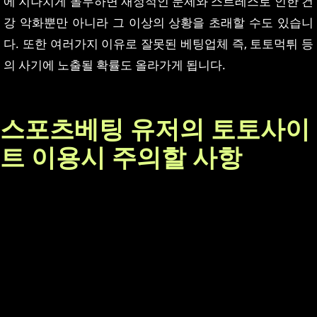
에 지나치게 몰두하면 재정적인 문제와 스트레스로 인한 건
강 악화뿐만 아니라 그 이상의 상황을 초래할 수도 있습니
다. 또한 여러가지 이유로 잘못된 베팅업체 즉, 토토먹튀 등
의 사기에 노출될 확률도 올라가게 됩니다.
스포츠베팅 유저의 토토사이
트 이용시 주의할 사항