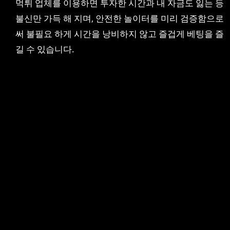
먹튀 업체를 이용하면 투자한 시간과 내 자금도 잃는 등
불신만 가득 해 지며, 안전한 놀이터를 미리 검증함으로
써 불필요 하게 시간을 낭비하지 않고 즐겁게 베팅을 즐
길 수 있습니다.