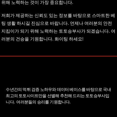
위해 노력하는 것이 가장 중요합니다.
저희가 제공하는 신뢰도 있는 정보를 바탕으로 스마트한 베
팅 생활 하시길 진심으로 바랍니다. 언제나 여러분의 안전
지킴이가 되기 위해 노력하는 토토승부사가 되겠습니다. 여
러분의 건승을 기원합니다. 화이팅 하세요!
수년간의 먹튀 검증 노하우와 데이터 베이스를 바탕으로 국내
최고의 토토사이트만을 선별해 추천해 드리는 토토승부사입
니다. 여러분들의 승리를 기원합니다.