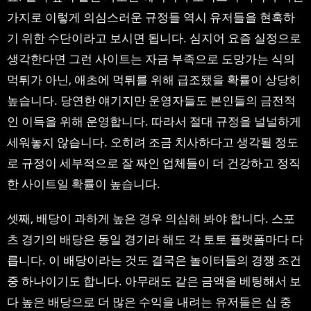
가지로 이렇게 의심스러운 규정들 역시 유저들을 현혹하
기 위한 수단이라고 보시면 됩니다. 심지어 요즘 실정으로
생각한다면 그런 사이트는 자금 부족으로 도망가는 식의
먹튀가 아닌, 애초에 먹튀를 위해 급조됐을 확률이 상당히
높습니다. 당연한 얘기지만 운영자들도 본인들의 금전적
인 이득을 위해 운영합니다. 따라서 절대 규정을 널널하게
세워놓지 않습니다. 오히려 조금 치사하다고 생각될 정도
로 규정이 세부적으로 잘 짜인 업체들이 더 건강하고 정직
한 사이트일 확률이 높습니다.
셋째, 배당이 과하게 높은 경우 의심해 봐야 합니다. 스포
츠 경기의 배당은 동일 경기라 해도 각 토토 플랫폼마다 다
릅니다. 이 배당이라는 것도 결국은 놀이터들의 경쟁 조건
중 하나이기도 합니다. 아무래도 같은 금액을 베팅해서 보
다 높은 배당으로 더 많은 수익을 내려는 유저들은 십 중