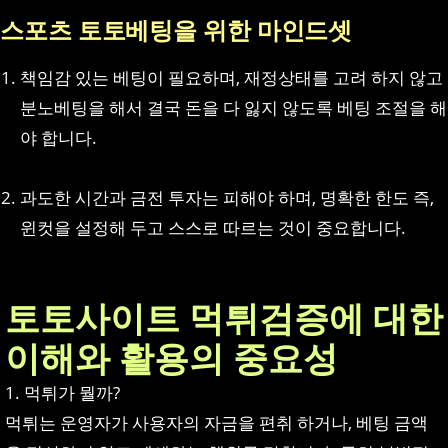
스포츠 토토베팅을 위한 마인드셋
책임감 있는 베팅이 필요하며, 재정상태를 고려 하지 않고
분노베팅을 해서 결국 돈을 다 잃지 않도록 베팅 조절을 해
야 합니다.
과도한 시간과 금전 투자는 피해야 하며, 명확한 한도 즉,
윈컷을 설정해 두고 스스로 따르는 것이 중요합니다.
토토사이트 먹튀검증에 대한
이해와 활용의 중요성
1. 먹튀가 뭘까?
먹튀는 운영자가 사용자의 자금을 편취 하거나, 베팅 금액