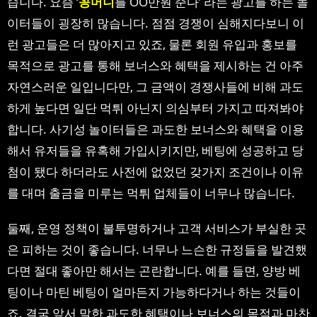
습니다. 요즘 ‘
꽁머니
를 OO만원 준다’ 라는 광고를 하는 놀
이터들이 굉장히 많습니다. 점점 경쟁이 심해지다보니 이
런 광고들은 더 많아지고 있죠, 물론 회원 유입과 홍보를
목적으로 광고를 통해 보너스와 혜택을 제시하는 건 아주
자연스러운 일입니다만, 그 금액이 경쟁사들에 비해 과도
하게 높다면 일단 먹튀 아닌지 의심부터 가지고 따져봐야
합니다. 사기성 놀이터들은 과도한 보너스와 혜택을 이용
해서 유저들을 유혹해 가입시키지만, 베팅에 성공하고 당
첨이 됐다 하더라도 사전에 없었던 갖가지 조건이나 이유
를 대며 출금을 미루는 먹튀 업체들이 너무나 많습니다.
둘째, 운영 정책이 불투명하거나 고객 서비스가 부실한 곳
은 피하는 것이 좋습니다. 너무나 느슨한 규정들을 발견했
다면 절대 좋아만 해서는 곤란합니다. 예를 들면, 양방 베
팅이나 마틴 베팅이 얼마든지 가능하다거나 하는 것들이
죠. 결국 앞서 말한 과도한 혜택이나 보너스의 목적과 마찬