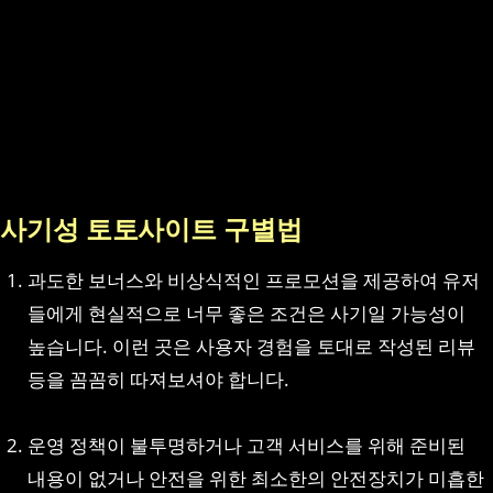
사기성 토토사이트 구별법
과도한 보너스와 비상식적인 프로모션을 제공하여 유저
들에게 현실적으로 너무 좋은 조건은 사기일 가능성이
높습니다. 이런 곳은 사용자 경험을 토대로 작성된 리뷰
등을 꼼꼼히 따져보셔야 합니다.
운영 정책이 불투명하거나 고객 서비스를 위해 준비된
내용이 없거나 안전을 위한 최소한의 안전장치가 미흡한