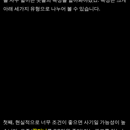
아래 세가지 유형으로 나누어 볼 수 있습니다.
첫째, 현실적으로 너무 조건이 좋으면 사기일 가능성이 높